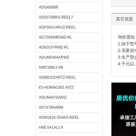
ADG408BR
AD5570BRS-REEL7
其它信息
ADP3041ARUZ-REEL
询价需知
AD7284WBSWZ-RL
1:由于
AD8203YRMZ-RL
2:买家
3:生产
ADUM5404ARWZ
4:千元
HMC588LC4B
ADM810ZARTZ-REEL
EV-ADMW1001-KITZ
ADUM4470ARIZ
AD7478AARM
ADM1816-20AKS-REEL
HMC641ALC4