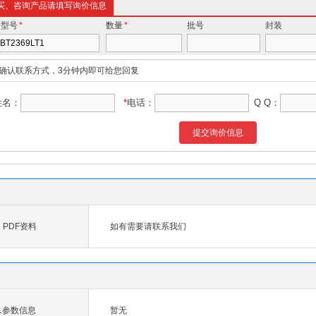
买、咨询产品请填写询价信息
价型号
*
数量
*
批号
封装
确认联系方式，3分钟内即可给您回复
姓名：
*
电话：
Q Q：
提交询价信息
1 PDF资料
如有需要请联系我们
T1参数信息
暂无