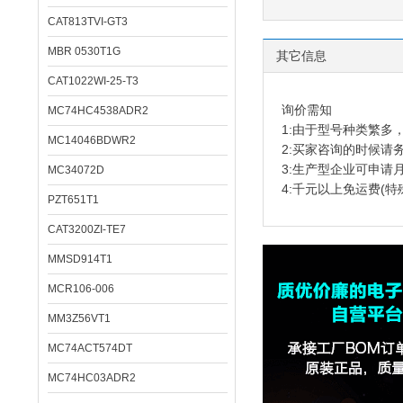
CAT813TVI-GT3
MBR 0530T1G
其它信息
CAT1022WI-25-T3
询价需知
MC74HC4538ADR2
1:由于型号种类繁
MC14046BDWR2
2:买家咨询的时候请
3:生产型企业可申请
MC34072D
4:千元以上免运费(特
PZT651T1
CAT3200ZI-TE7
MMSD914T1
MCR106-006
MM3Z56VT1
MC74ACT574DT
MC74HC03ADR2