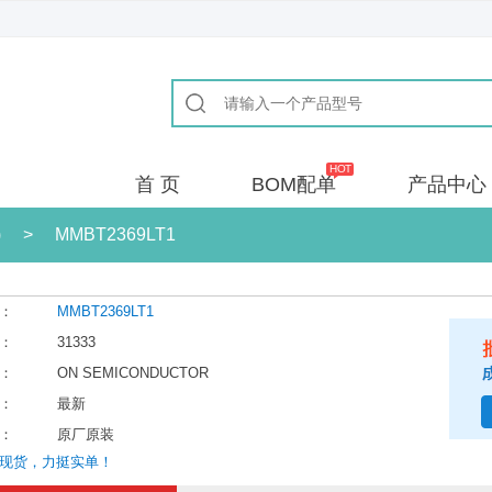
首 页
BOM配单
产品中心
)
>
MMBT2369LT1
：
MMBT2369LT1
：
31333
：
ON SEMICONDUCTOR
：
最新
：
原厂原装
现货，力挺实单！