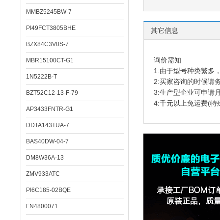
MMBZ5245BW-7
PI49FCT3805BHE
其它信息
BZX84C3V0S-7
询价需知
MBR15100CT-G1
1:由于型号种类繁
1N5222B-T
2:买家咨询的时候请
3:生产型企业可申请
BZT52C12-13-F-79
4:千元以上免运费(特
AP3433FNTR-G1
DDTA143TUA-7
BAS40DW-04-7
DM8W36A-13
ZMV933ATC
PI6C185-02BQE
FN4800071