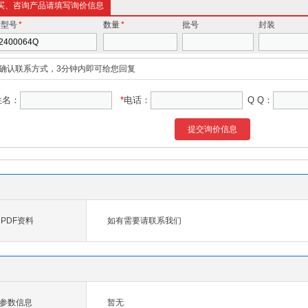
买、咨询产品请填写询价信息
价型号
*
数量
*
批号
封装
确认联系方式，3分钟内即可给您回复
姓名：
*
电话：
Q Q：
提交询价信息
Q PDF资料
如有需要请联系我们
4Q参数信息
暂无