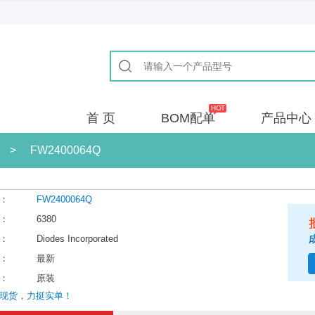
首 页
BOM配单
产品中心
>
FW2400064Q
：
FW2400064Q
：
6380
：
Diodes Incorporated
：
最新
：
原装
现货，力挺实单！