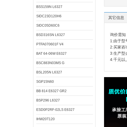
BSS159N L6327
SIDC23D120H6
其它信息
SIDC05D60C6
询价需知
BSD316SN L6327
1:由于
PTFA070601F V4
2:买家
3:生产
BAT 64-06W E6327
4:千元
BSC883N03MS G
BSL205N L6327
SGP15N60
BB 814 E6327 GR2
BSP296 L6327
ESD0P2RF-02LS E6327
IHW20T120