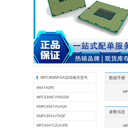
MPC8545PXAQGB相关型号
数据手册
M5474GFE
MP
MPC8349CVVAGDB
KMPC8547VUAQG
参数信息
KMPC8541VTAQF
MPC8347CZUAJFB
M