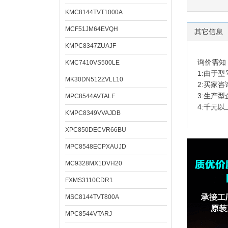
KMC8144TVT1000A
MCF51JM64EVQH
其它信息
KMPC8347ZUAJF
询价需知
KMC7410VS500LE
1:由于
MK30DN512ZVLL10
2:买家
3:生产
MPC8544AVTALF
4:千元
KMPC8349VVAJDB
XPC850DECVR66BU
MPC8548ECPXAUJD
MC9328MX1DVH20
FXMS3110CDR1
MSC8144TVT800A
MPC8544VTARJ