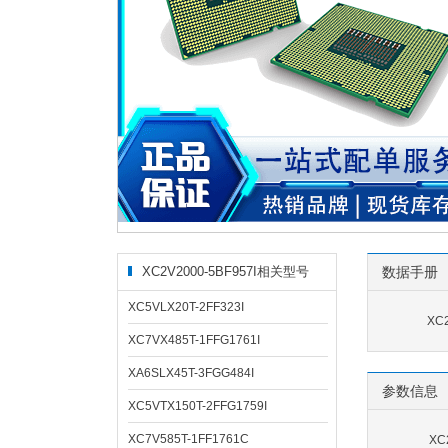
XC2V2000-5BF957I相关型号
数据手册
XC5VLX20T-2FF323I
XC
XC7VX485T-1FFG1761I
XA6SLX45T-3FGG484I
参数信息
XC5VTX150T-2FFG1759I
XC7V585T-1FF1761C
XC