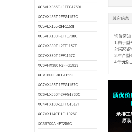
XC6VLX365T-L1FFG1759I
XC7VX485T-2FFG1157C
其它信息
XC5VLX155-2FF1153I
询价需知
XC5VFX130T-1FF1738C
1:由于
XC7VX330T-L2FF1157E
2:买家
3:生产
XC7VX330T-2FF1157C
4:千元
XC6VHX380T-2FFG1923I
XCV1600E-8FG1156C
XC7VX485T-1FFG1157C
XC6VLX550T-2FFG1760C
XC4VFX100-11FFG1517I
XC7VX1140T-1FL1926C
XC3S700A-4FT256C