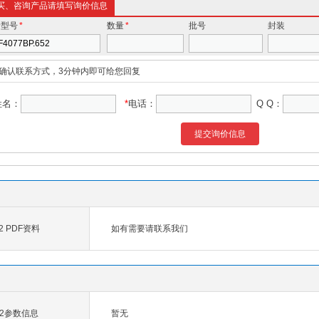
买、咨询产品请填写询价信息
价型号
*
数量
*
批号
封装
确认联系方式，3分钟内即可给您回复
姓名：
*
电话：
Q Q：
提交询价信息
52 PDF资料
如有需要请联系我们
652参数信息
暂无