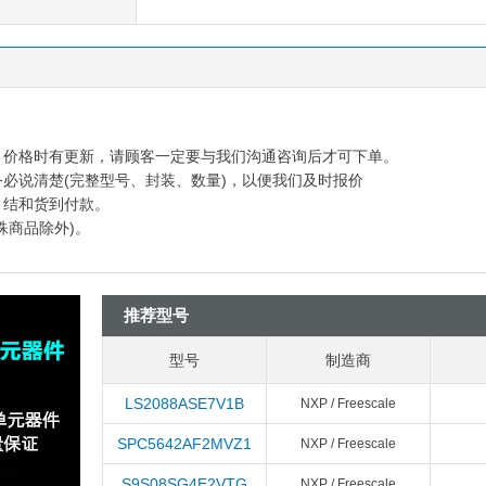
多，价格时有更新，请顾客一定要与我们沟通咨询后才可下单。
务必说清楚(完整型号、封装、数量)，以便我们及时报价
月结和货到付款。
殊商品除外)。
推荐型号
型号
制造商
LS2088ASE7V1B
NXP / Freescale
SPC5642AF2MVZ1
NXP / Freescale
S9S08SG4E2VTG
NXP / Freescale