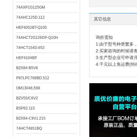
74AXP1G125GM
74AHC125D.112
其它信息
HEF4052BT-Q100
询价需知
74AHCT2G126DP-Q10H
1:由于型号种类繁
74HCT154D.652
2:买家咨询的时候请
3:生产型企业可申请
HEF4104BP
4:千元以上免运费(特
BZX84-B5V6
P87LPC768BD.512
OM13046,598
BZV55/C6V2
BSP62.115
BZX84-C9V1.215
74HCT4851BQ