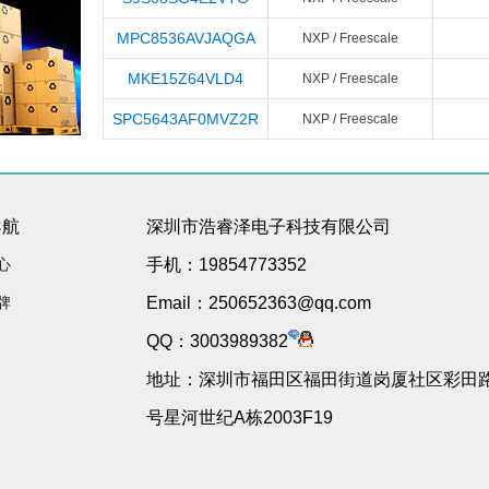
MPC8536AVJAQGA
NXP / Freescale
MKE15Z64VLD4
NXP / Freescale
SPC5643AF0MVZ2R
NXP / Freescale
导航
深圳市浩睿泽电子科技有限公司
心
手机：19854773352
牌
Email：250652363@qq.com
QQ：3003989382
地址：深圳市福田区福田街道岗厦社区彩田路3
号星河世纪A栋2003F19