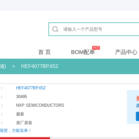
首 页
BOM配单
产品中心
智浦)
>
HEF4077BP.652
：
HEF4077BP.652
：
30495
：
NXP SEMICONDUCTORS
：
最新
：
原厂原装
现货，力挺实单！