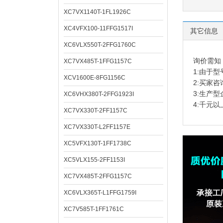
XC7VX1140T-1FL1926C
XC4VFX100-11FFG1517I
其它信息
XC6VLX550T-2FFG1760C
询价需知
XC7VX485T-1FFG1157C
1:由于
XCV1600E-8FG1156C
2:买家
3:生产
XC6VHX380T-2FFG1923I
4:千元
XC7VX330T-2FF1157C
XC7VX330T-L2FF1157E
XC5VFX130T-1FF1738C
XC5VLX155-2FF1153I
XC7VX485T-2FFG1157C
XC6VLX365T-L1FFG1759I
XC7V585T-1FF1761C