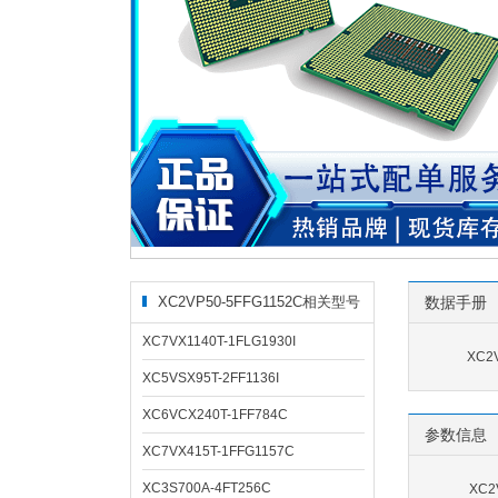
XC2VP50-5FFG1152C相关型号
数据手册
XC7VX1140T-1FLG1930I
XC2
XC5VSX95T-2FF1136I
XC6VCX240T-1FF784C
参数信息
XC7VX415T-1FFG1157C
XC3S700A-4FT256C
XC2