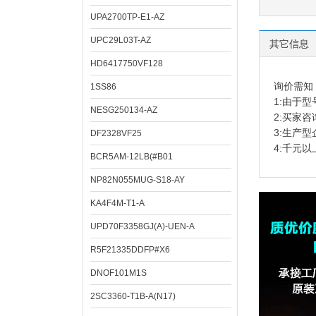
UPA2700TP-E1-AZ
UPC29L03T-AZ
其它信息
HD6417750VF128
询价需知
1SS86
1:由于
NESG250134-AZ
2:买家
3:生产
DF2328VF25
4:千元
BCR5AM-12LB(#B01
NP82N055MUG-S18-AY
KA4F4M-T1-A
UPD70F3358GJ(A)-UEN-A
R5F21335DDFP#X6
DNOF101M1S
2SC3360-T1B-A(N17)