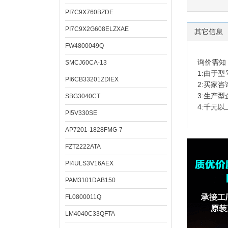
PI7C9X760BZDE
PI7C9X2G608ELZXAE
其它信息
FW4800049Q
询价需知
SMCJ60CA-13
1:由于
PI6CB33201ZDIEX
2:买家
3:生产
SBG3040CT
4:千元
PI5V330SE
AP7201-1828FMG-7
FZT2222ATA
PI4ULS3V16AEX
PAM3101DAB150
FL0800011Q
LM4040C33QFTA