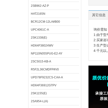
2SB962-AZ-P
HAT2165N
其它信息
BCR12CM-12LA#B00
询价需知
UPC4061C-A
1:由于
2SK1338(E)
2:买家
3:生产
HD64F38024WV
4:千元
NP110N055PUG-E2-AY
2SC5015-KB-A
R5F2L36CMDFP#V0
UPD78F9232CS-CAA-A
HD64F36912GTPV
2SK1155(E)
2SA954-L(A)