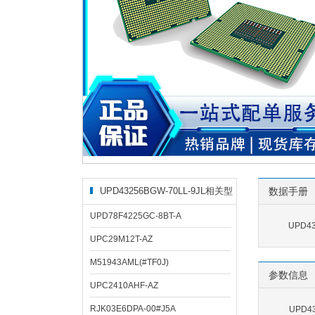
UPD43256BGW-70LL-9JL相关型
数据手册
号
UPD78F4225GC-8BT-A
UPD43
UPC29M12T-AZ
M51943AML(#TF0J)
参数信息
UPC2410AHF-AZ
RJK03E6DPA-00#J5A
UPD4