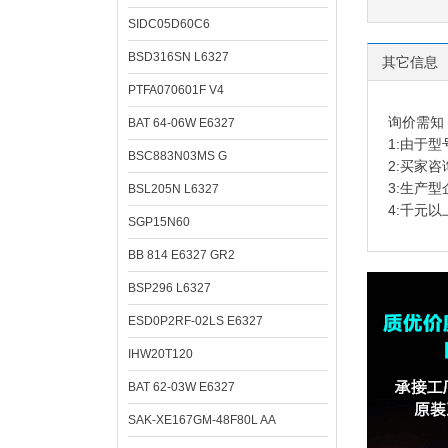
SIDC05D60C6
BSD316SN L6327
其它信息
PTFA070601F V4
询价需知
BAT 64-06W E6327
1:由于
BSC883N03MS G
2:买家
3:生产
BSL205N L6327
4:千元
SGP15N60
BB 814 E6327 GR2
BSP296 L6327
ESD0P2RF-02LS E6327
IHW20T120
BAT 62-03W E6327
SAK-XE167GM-48F80L AA