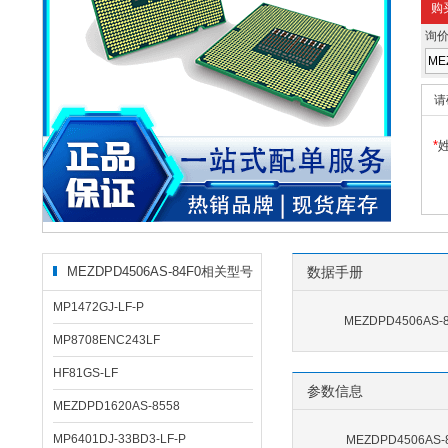
购
询
请
*
MEZDPD4506AS-84F0相关型号
数据手册
MP1472GJ-LF-P
MEZDPD4506AS-
MP8708ENC243LF
HF81GS-LF
参数信息
MEZDPD1620AS-8558
MP6401DJ-33BD3-LF-P
MEZDPD4506AS