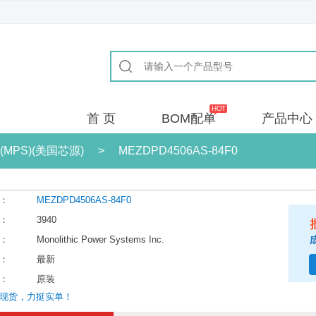
首 页
BOM配单
产品中心
ms (MPS)(美国芯源)
>
MEZDPD4506AS-84F0
：
MEZDPD4506AS-84F0
：
3940
：
Monolithic Power Systems Inc.
：
最新
：
原装
现货，力挺实单！