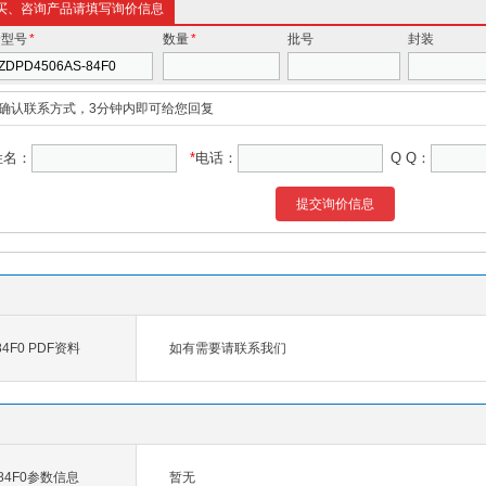
买、咨询产品请填写询价信息
价型号
*
数量
*
批号
封装
确认联系方式，3分钟内即可给您回复
姓名：
*
电话：
Q Q：
提交询价信息
84F0 PDF资料
如有需要请联系我们
-84F0参数信息
暂无