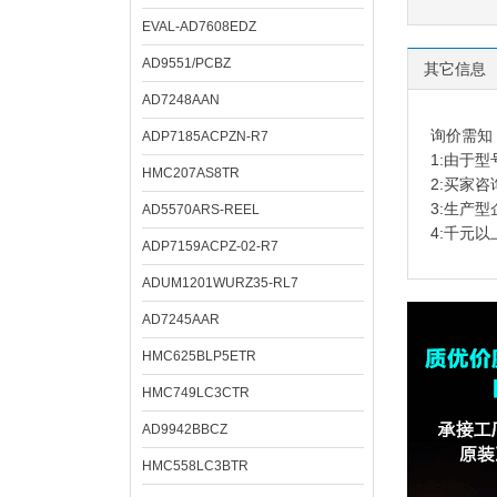
EVAL-AD7608EDZ
AD9551/PCBZ
其它信息
AD7248AAN
询价需知
ADP7185ACPZN-R7
1:由于
HMC207AS8TR
2:买家
3:生产
AD5570ARS-REEL
4:千元
ADP7159ACPZ-02-R7
ADUM1201WURZ35-RL7
AD7245AAR
HMC625BLP5ETR
HMC749LC3CTR
AD9942BBCZ
HMC558LC3BTR