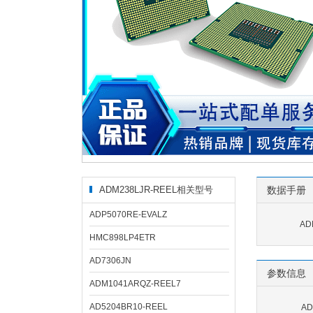
ADM238LJR-REEL相关型号
数据手册
ADP5070RE-EVALZ
AD
HMC898LP4ETR
AD7306JN
参数信息
ADM1041ARQZ-REEL7
AD5204BR10-REEL
AD