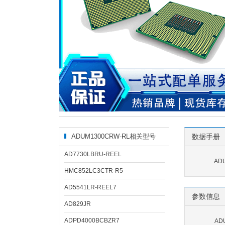
ADUM1300CRW-RL相关型号
数据手册
AD7730LBRU-REEL
AD
HMC852LC3CTR-R5
AD5541LR-REEL7
参数信息
AD829JR
ADPD4000BCBZR7
AD