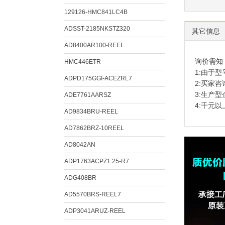
129126-HMC841LC4B
ADSST-2185NKSTZ320
其它信息
AD8400AR100-REEL
询价需知
HMC446ETR
1:由于
ADPD175GGI-ACEZRL7
2:买家
3:生产
ADE7761AARSZ
4:千元
AD9834BRU-REEL
AD7862BRZ-10REEL
AD8042AN
ADP1763ACPZ1.25-R7
ADG408BR
AD5570BRS-REEL7
ADP3041ARUZ-REEL